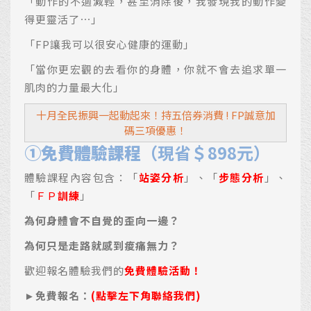
「動作的不適減輕，甚至消除後，我發現我的動作變
得更靈活了⋯」
「FP讓我可以很安心健康的運動」
「當你更宏觀的去看你的身體，你就不會去追求單一
肌肉的力量最大化」
十月全民振興一起動起來！持五倍券消費 ! FP誠意加
碼三項優惠！
①免費體驗課程
（現省＄898元）
體驗課程內容包含：「
站姿分析
」、「
步態分析
」、
「
ＦＰ
訓練
」
為何身體會不自覺的歪向一邊？
為何只是走路就感到痠痛無力？
歡迎報名體驗我們的
免費體驗活動！
►
免費報名：
(點擊左下角聯絡我們)