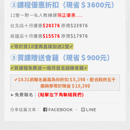
②課程優惠折扣（現省＄3600元）
12堂一對一私人教練課
現正優惠......
台北店十月優惠
$20376
原價
$23976
高雄店十月優惠
$15576
原價
$17976
✔等於買10堂再直接加送2堂✔
③買課贈送會籍（現省＄900元）
✔買課程免費送一個月自主訓練會籍✔
✔10.31前報名最高為你折扣＄5,398，配合政府五千
振興券等於現省＄10,398
►免費報名：
(點擊左下角聯絡我們)
分享這篇文章：
、
FACEBOOK
LINE