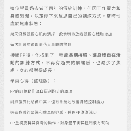
這位學員過去做了四年的傳統訓練，但因工作壓力和
身體緊繃，決定停下來反思自己的訓練方式。當時他
處於焦慮狀態：
幾天沒練就擔心肌肉消掉
飲食稍微放縱就擔心體脂增加
每次訓練前後都要花大量時間放鬆
接觸FP後，他找到了一種
能長期持續、讓身體自在活
動的訓練方式
，不再有過去的緊繃感，也減少了焦
慮，身心都獲得成長。
學員心得（整理版）：
FP的訓練動作源自衝刺跑步的原理
訓練強度比想像中高，但有系統地改善身體控制能力
過去身體的緊繃和垂直壓迫感，透過FP漸漸減少
FP重視旋轉與側彎的動作，對身體平衡與控制很有幫助