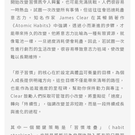
開始改變習慣既令人興奮，也可能充滿挑戰。人們很容易
一時熱血，試圖一次改變所有事情，但這往往會迅速耗盡
意志力。知名作家 James Clear 在其暢銷著作
《Atomic Habits》中強調，透過小而漸進的步驟，才
能帶來持久的改變。他將意志力比喻為一種有限資源，就
像電池一樣，一旦過度消耗便會耗盡。因此，若試圖一次
性進行劇烈的生活改變，很容易導致意志力枯竭，使改變
難以長期維持。
「原子習慣」的核心在於設定具體且可衡量的目標，為個
人成長提供明確方向。這些目標不僅能帶來清晰的路徑，
也能作為追蹤進度的里程碑，幫助你保持動力與專注。
Clear 鼓勵人們採取可管理的小改變，將重點從「速度」
轉向「持續性」，強調改變並非短跑，而是一段持續成長
與進化的過程。
其中一個關鍵策略是「習慣堆疊」（habit