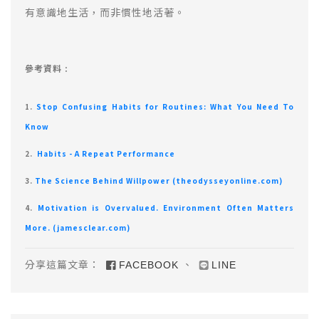
有意識地生活，而非慣性地活著。
參考資料 :
1.
Stop Confusing Habits for Routines: What You Need To
Know
2.
Habits - A Repeat Performance
3.
The Science Behind Willpower (theodysseyonline.com)
4.
Motivation is Overvalued. Environment Often Matters
More. (jamesclear.com)
分享這篇文章：
、
FACEBOOK
LINE